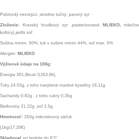
Polotvrdý nezrejúci ,stredne tučný, parený syr
Zloženie:
Kravský hrudkový syr ,pasterizované
MLIEKO,
mliečne
kultúry),jedlá soľ.
Sušina minim. 50%, tuk v sušine minim.44%, soľ max. 5%
Alergén:
MLIEKO
Výživové údaje na 100g:
Energia 301,8kcal /1263,8Kj
Tuky 24.03g, z toho nasýtené mastné kyseliny 16,11g
Sacharidy 0,82g , z toho cukry 0,35g
Bielkoviny 21,22g ,soľ 2,5g
Hmotnosť:
250g mikroténový sáčok
(1kg/17,20€)
Skladovať
pri teplote do 6°C.