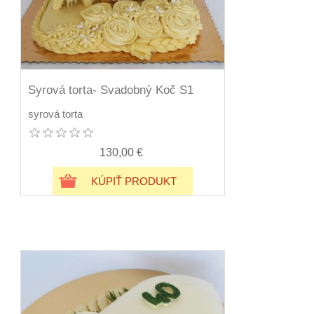
Syrová torta- Svadobný Koč S1
syrová torta
130,00 €
KÚPIŤ PRODUKT