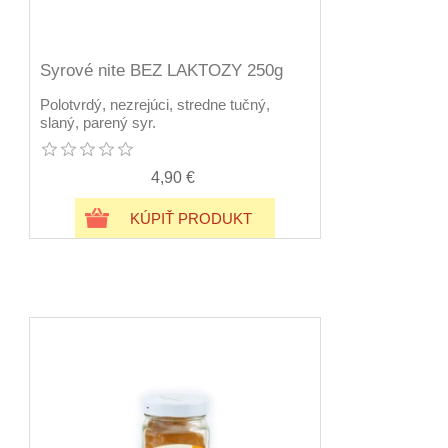
Syrové nite BEZ LAKTOZY 250g
Polotvrdý, nezrejúci, stredne tučný,
slaný, parený syr.
4,90 €
KÚPIŤ PRODUKT