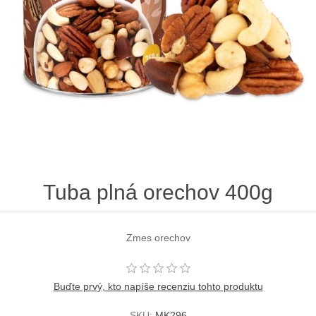
Tuba plná orechov 400g
Zmes orechov
Buďte prvý, kto napíše recenziu tohto produktu
SKU:
MK296