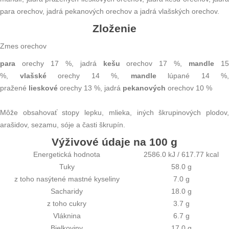
para orechov, jadrá pekanových orechov a jadrá vlašských orechov.
Zloženie
Zmes orechov
para
orechy 17 %, jadrá
kešu
orechov 17 %,
mandle
1
%,
vlašské
orechy 14 %,
mandle
lúpané 14 %,
pražené
l
ieskové
orechy 13 %, jadrá
pekanových
orechov 10 %
Môže obsahovať stopy lepku, mlieka, iných škrupinových plodov,
arašidov, sezamu, sóje a časti škrupín.
Výživové údaje na 100 g
Energetická hodnota
2586.0 kJ / 617.77 kcal
Tuky
58.0 g
z toho nasýtené mastné kyseliny
7.0 g
Sacharidy
18.0 g
z toho cukry
3.7 g
Vláknina
6.7 g
Bielkoviny
17.0 g