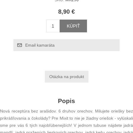
8,90 €
KÚPIŤ
Email kamaráta
Popis
Nová receptúra bez arašidov. 6 druhov orechov. Milujete oriešky bez
prikrášľovania a čokolády? Pre Mixit to nie je žiadny oriešok - vylúskali
sme pre vás 6 tých najobľúbenejších! V jednom tubuse nájdete jadrá
mandlí, jadrá pražených lieskových orechov, jadrá kešu orechov, jadrá