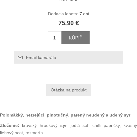
Dodacia lehota:
7 dní
75,90 €
KÚPIŤ
Email kamaráta
Polomäkký, nezrejúci, plnotučný, parený neudený a udený syr
Zloženie:
kravský hrudkový
syr,
jedlá soľ, chilli papričky, kvasný
liehový ocot, rozmarín