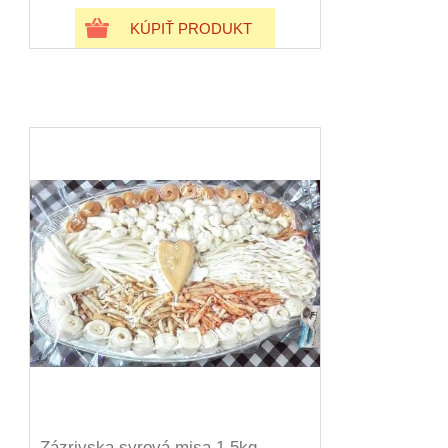
KÚPIŤ PRODUKT
Zázrivska syrová misa 1,5kg