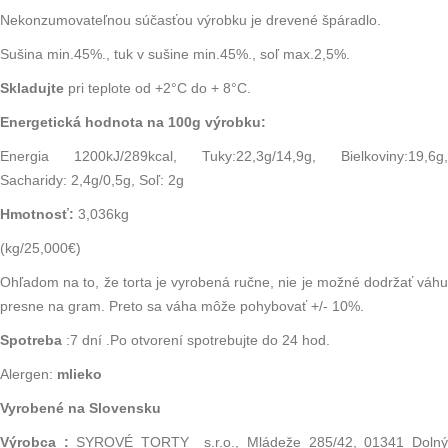
Nekonzumovateľnou súčasťou výrobku je drevené špáradlo.
Sušina min.45%., tuk v sušine min.45%., soľ max.2,5%.
Skladujte
pri teplote od +2°C do + 8°C.
Energetická hodnota na 100g výrobku:
Energia 1200kJ/289kcal, Tuky:22,3g/14,9g, Bielkoviny:19,6g,
Sacharidy: 2,4g/0,5g, Soľ: 2g
Hmotnosť:
3,036kg
(kg/25,000€)
Ohľadom na to, že torta je vyrobená ručne, nie je možné dodržať váhu
presne na gram. Preto sa váha môže pohybovať +/- 10%.
Spotreba
:7 dní .Po otvorení spotrebujte do 24 hod.
Alergen:
mlieko
Vyrobené na Slovensku
Výrobca :
SYROVÉ TORTY s.r.o., Mládeže 285/42, 01341 Doln