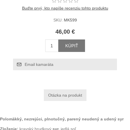
Buďte prvý, kto napíše recenziu tohto produktu
SKU:
MK599
46,00 €
KÚPIŤ
Email kamaráta
Polomäkký, nezrejúci, plnotučný, parený neudený a udený syr
Zloženie:
kravský hrudkový
syr,
jedlá soľ.