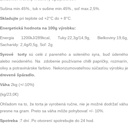
Sušina min.45%., tuk v sušine min.45%., soľ max.2,5%.
Skladujte
pri teplote od +2°C do + 8°C.
Energetická hodnota na 100g výrobku:
Energia 1200kJ/289kcal, Tuky:22,3g/14,9g, Bielkoviny:19,6g,
Sacharidy: 2,4g/0,5g, Soľ: 2g
Syrové torty
sú celé z pareného a soleného syra, buď údenéh
alebo neúdeného. Na zdobenie používame chilli papričky, rozmarín,
olivy a potravinárske farbivo. Nekonzumovateľnou súčasťou výrobku je
drevené špáradlo.
Váha
2kg (+/-10%)
(kg/23,0€)
Ohľadom na to, že torta je vyrobená ručne, nie je možné dodržať váhu
presne na gram. Preto sa váha môže pohybovať +/- 10%.
Spotreba
:7 dní .Po otvorení spotrebujte do 24 hod.