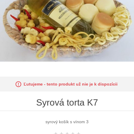
Ľutujeme - tento produkt už nie je k dispozícii
Syrová torta K7
syrový košík s vínom 3