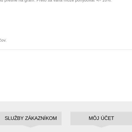
áhu presne na gram. Preto sa váha môže pohybovať +/- 10%.
čov.
SLUŽBY ZÁKAZNÍKOM
MÔJ ÚČET