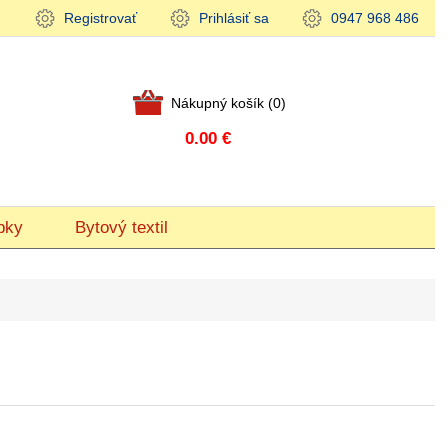
Registrovať
Prihlásiť sa
0947 968 486
Nákupný košík
(0)
0.00 €
bky
Bytový textil