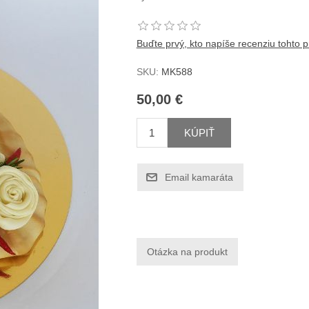
Buďte prvý, kto napíše recenziu tohto 
SKU:
MK588
50,00 €
KÚPIŤ
Email kamaráta