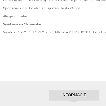
Ohľadom na to, že torta je vyrobená ručne, nie je možné dodržať v
Spotreba
:7 dní .Po otvorení spotrebujte do 24 hod.
Alergen:
mlieko
Vyrobené na Slovensku
Výrobca : SYROVÉ TORTY s.r.o., Mládeže 285/42, 01341 Dolný Hri
INFORMÁCIE