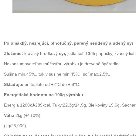
Polomäkký, nezrejúci, plnotučný, parený neudený a udený syr
Zloženie:
kravský hrudkový
syr,
jedlá soľ, Chilli papričky, kvasný li
Nekonzumovateľnou súčasťou výrobku je drevené špáradlo.
Sušina min.45%., tuk v sušine min.45%., soľ max.2,5%.
Skladujte
pri teplote od +2°C do + 8°C.
Energetická hodnota na 100g výrobku:
Energia 1200kJ/289kcal, Tuky:22,3g/14,9g, Bielkoviny:19,6g, Sachari
Váha
2kg (+/-10%)
(kg/25,00€)