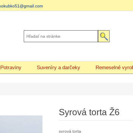
matkokubko51@gmail.com
Potraviny
Suveníry a darčeky
Remeselné vyro
Syrová torta Ž6
syrová torta