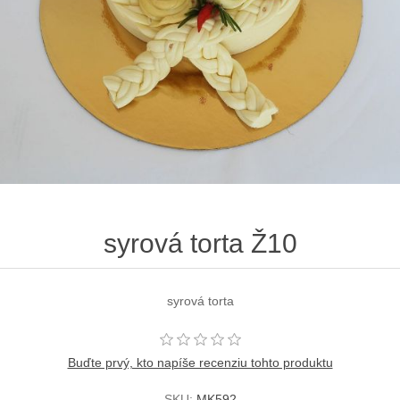
syrová torta Ž10
syrová torta
Buďte prvý, kto napíše recenziu tohto produktu
SKU:
MK592