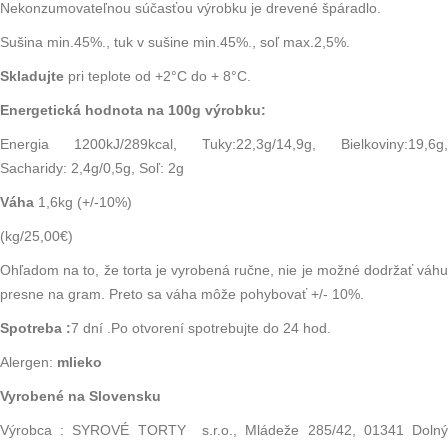
Nekonzumovateľnou súčasťou výrobku je drevené špáradlo.
Sušina min.45%., tuk v sušine min.45%., soľ max.2,5%.
Skladujte
pri teplote od +2°C do + 8°C.
Energetická hodnota na 100g výrobku:
Energia 1200kJ/289kcal, Tuky:22,3g/14,9g, Bielkoviny:19,6g,
Sacharidy: 2,4g/0,5g, Soľ: 2g
Váha
1,6kg (+/-10%)
(kg/25,00€)
Ohľadom na to, že torta je vyrobená ručne, nie je možné dodržať váhu
presne na gram. Preto sa váha môže pohybovať +/- 10%.
Spotreba :
7 dní .Po otvorení spotrebujte do 24 hod.
Alergen:
mlieko
Vyrobené na Slovensku
Výrobca : SYROVÉ TORTY s.r.o., Mládeže 285/42, 01341 Dolný