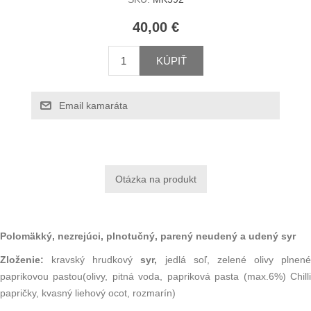
40,00 €
KÚPIŤ
Email kamaráta
Polomäkký, nezrejúci, plnotučný, parený neudený a udený syr
Zloženie:
kravský hrudkový
syr,
jedlá soľ, zelené olivy plnené
paprikovou pastou(olivy, pitná voda, papriková pasta (max.6%) Chilli
papričky, kvasný liehový ocot, rozmarín)