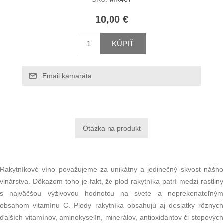
10,00 €
KÚPIŤ
Email kamaráta
Rakytníkové víno považujeme za unikátny a jedinečný skvost nášho
vinárstva. Dôkazom toho je fakt, že plod rakytníka patrí medzi rastliny
s najväčšou výživovou hodnotou na svete a neprekonateľným
obsahom vitamínu C. Plody rakytníka obsahujú aj desiatky rôznych
ďalších vitamínov, aminokyselín, minerálov, antioxidantov či stopových