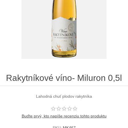
Rakytníkové víno- Miluron 0,5l
Lahodná chuť plodov rakytníka
Buďte prvý, kto napíše recenziu tohto produktu
SKU:
MK467