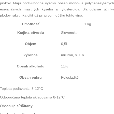
prvkov. Majú obdivuhodne vysoký obsah mono- a polynenasýtených
esenciálnych mastných kyselín a fytosterolov. Blahodarné účinky
plodov rakytníka cítiť už pri prvom dúšku tohto vína.
Hmotnosť
1 kg
Krajina pôvodu
Slovensko
Objem
0,5L
Výrobca
miluron, s. r. o.
Obsah alkoholu
11%
Obsah cukru
Polosladké
Teplota podávania: 8-12°C
Odporúčaná teplota skladovania 8-12°C
Obsahuje
síričitany