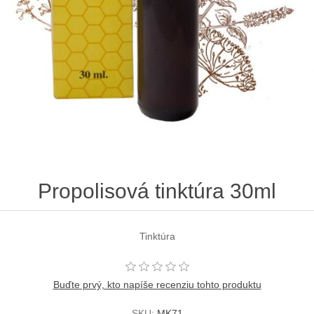
Propolisová tinktúra 30ml
Tinktúra
Buďte prvý, kto napíše recenziu tohto produktu
SKU:
MK71