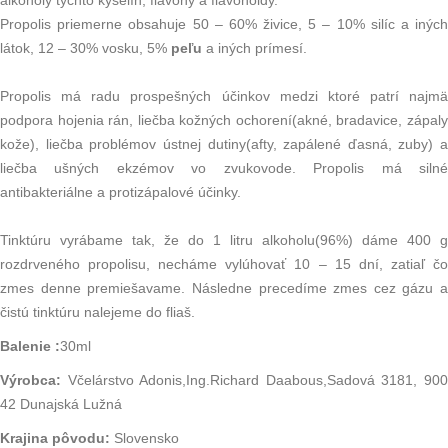
alkoholy týchto kyselín, flavony a flavonoidy.
Propolis priemerne obsahuje 50 – 60% živice, 5 – 10% silíc a iných
látok, 12 – 30% vosku, 5%
peľu
a iných prímesí.
Propolis má radu prospešných účinkov medzi ktoré patrí najmä
podpora hojenia rán, liečba kožných ochorení(akné, bradavice, zápaly
kože), liečba problémov ústnej dutiny(afty, zapálené ďasná, zuby) a
liečba ušných ekzémov vo zvukovode. Propolis má silné
antibakteriálne a protizápalové účinky.
Tinktúru vyrábame tak, že do 1 litru alkoholu(96%) dáme 400 g
rozdrveného propolisu, necháme vylúhovať 10 – 15 dní, zatiaľ čo
zmes denne premiešavame. Následne precedíme zmes cez gázu a
čistú tinktúru nalejeme do fliaš.
Balenie :
30ml
Výrobca:
Včelárstvo Adonis,Ing.Richard Daabous,Sadová 3181, 900
42 Dunajská Lužná
Krajina pôvodu:
Slovensko