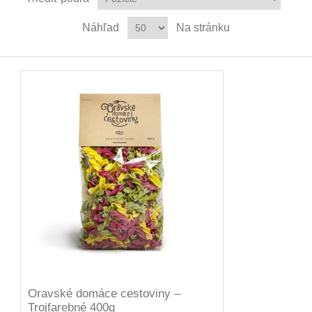
Náhľad
Na stránku
Oravské domáce cestoviny –
Trojfarebné 400g