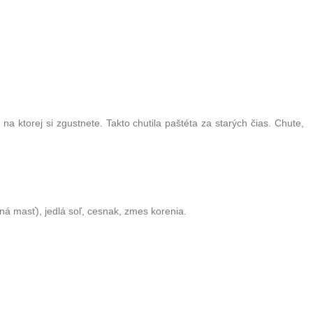
 ktorej si zgustnete. Takto chutila paštéta za starých čias. Chute,
á masť), jedlá soľ, cesnak, zmes korenia.