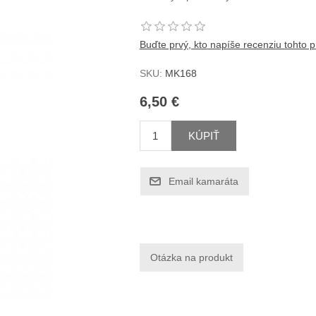
Buďte prvý, kto napíše recenziu tohto 
SKU:
MK168
6,50 €
KÚPIŤ
Email kamaráta