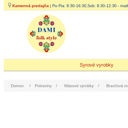
Kamenná predajňa
| Po-Pia: 8:30-16:30,Sob: 8:30-12:30 - 
Syrové vyrobky
Domov
/
Potraviny
/
Mäsové výrobky
/
Bravčová m