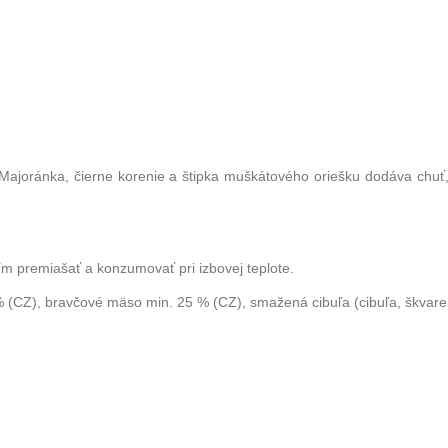
joránka, čierne korenie a štipka muškátového oriešku dodáva chuť, na
m premiašať a konzumovať pri izbovej teplote.
(CZ), bravčové mäso min. 25 % (CZ), smažená cibuľa (cibuľa, škvaren