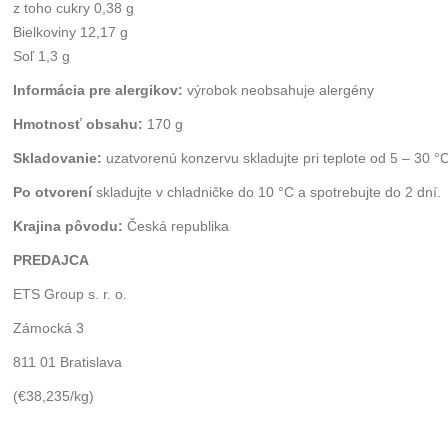
z toho cukry 0,38 g
Bielkoviny 12,17 g
Soľ 1,3 g
Informácia pre alergikov:
výrobok neobsahuje alergény
Hmotnosť obsahu:
170 g
Skladovanie:
uzatvorenú konzervu skladujte pri teplote od 5 – 30 °
Po otvorení
skladujte v chladničke do 10 °C a spotrebujte do 2 dní.
Krajina pôvodu:
Česká republika
PREDAJCA
ETS Group s. r. o.
Zámocká 3
811 01 Bratislava
(€38,235/kg)