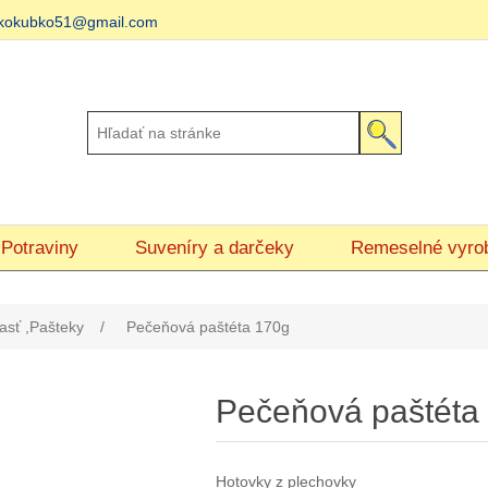
matkokubko51@gmail.com
Potraviny
Suveníry a darčeky
Remeselné vyro
asť ,Pašteky
/
Pečeňová paštéta 170g
Pečeňová paštéta
Hotovky z plechovky