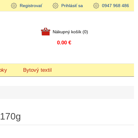
Registrovať
Prihlásiť sa
0947 968 486
Nákupný košík
(0)
0.00 €
bky
Bytový textil
 170g