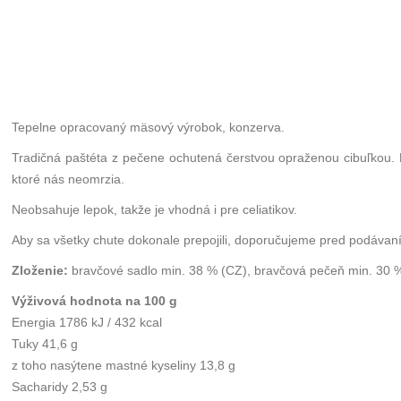
Tepelne opracovaný mäsový výrobok, konzerva.
Tradičná paštéta z pečene ochutená čerstvou opraženou cibuľkou. Ma
ktoré nás neomrzia.
Neobsahuje lepok, takže je vhodná i pre celiatikov.
Aby sa všetky chute dokonale prepojili, doporučujeme pred podávaní
Zloženie:
bravčové sadlo min. 38 % (CZ), bravčová pečeň min. 30 % 
Výživová hodnota na 100 g
Energia
1786 kJ / 432 kcal
Tuky 41,6 g
z toho nasýtene mastné kyseliny 13,8 g
Sacharidy 2,53 g