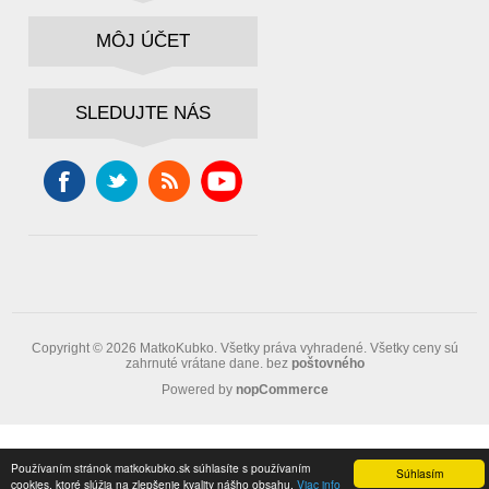
MÔJ ÚČET
SLEDUJTE NÁS
Copyright © 2026 MatkoKubko. Všetky práva vyhradené.
Všetky ceny sú
zahrnuté vrátane dane. bez
poštovného
Powered by
nopCommerce
Používaním stránok matkokubko.sk súhlasíte s používaním
Súhlasím
cookies, ktoré slúžia na zlepšenie kvality nášho obsahu.
Viac info