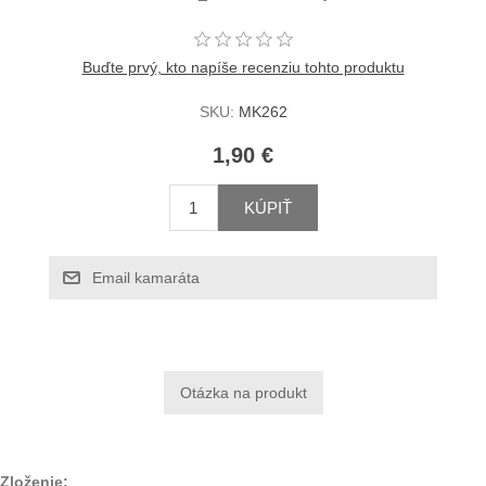
Buďte prvý, kto napíše recenziu tohto produktu
SKU:
MK262
1,90 €
KÚPIŤ
Email kamaráta
Zloženie: