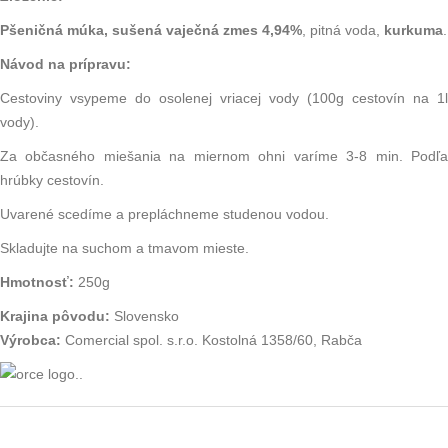
Pšeničná múka, sušená vaječná zmes 4,94%
, pitná voda,
kurkuma
.
Návod na prípravu:
Cestoviny vsypeme do osolenej vriacej vody (100g cestovín na 1l
vody).
Za občasného miešania na miernom ohni varíme 3-8 min. Podľa
hrúbky cestovín.
Uvarené scedíme a prepláchneme studenou vodou.
Skladujte na suchom a tmavom mieste.
Hmotnosť:
250g
Krajina pôvodu:
Slovensko
Výrobca:
Comercial spol. s.r.o. Kostolná 1358/60, Rabča