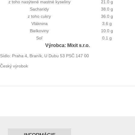
z toho nasýtené mastné kyseliny
21.0 g
Sacharidy
38.0 g
z toho cukry
36.0 g
Vláknina
3.6 g
Bielkoviny
10.0 g
Soľ
0.1 g
Výrobca: Mixit s.r.o.
Sídlo:
Praha 4, Braník, U Dubu 53 PSČ 147 00
Český výrobok