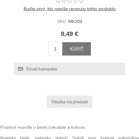
Buďte prvý, kto napíše recenziu tohto produktu
SKU:
MK309
9,49 €
KÚPIŤ
Email kamaráta
Pražené mandle v bielej čokoláde a kokose.
Anjelsky biele, nebesky dobré! Splnili sme želania milovníkov