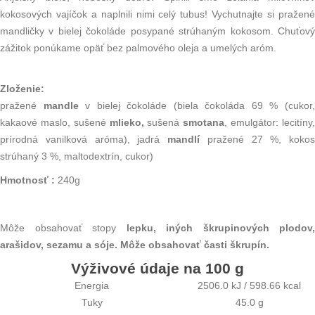
kokosových vajíčok a naplnili nimi celý tubus! Vychutnajte si pražené
mandličky v bielej čokoláde posypané strúhaným kokosom. Chuťový
zážitok ponúkame opäť bez palmového oleja a umelých aróm.
Zloženie:
pražené
mandle
v bielej čokoláde (biela čokoláda 69 % (cukor
kakaové maslo, sušené
mlieko
,
sušená
smotana
, emulgátor: lecitíny
prírodná vanilková aróma), jadrá
mandlí
pražené 27 %, kokos
strúhaný 3 %, maltodextrín, cukor)
Hmotnosť :
240g
Môže obsahovať stopy
lepku, iných škrupinových plodov,
arašidov, sezamu a sóje. Môže obsahovať časti škrupín.
Výživové údaje na 100 g
Energia
2506.0 kJ / 598.66 kcal
Tuky
45.0 g