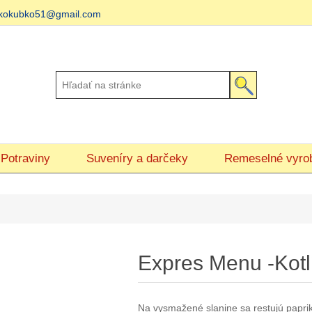
matkokubko51@gmail.com
Potraviny
Suveníry a darčeky
Remeselné vyro
Expres Menu -Kotl
Na vysmažené slanine sa restujú paprik