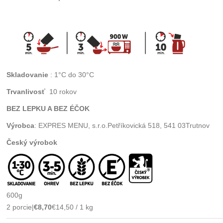
Skladovanie
: 1°C do 30°C
Trvanlivosť
10 rokov
BEZ LEPKU A BEZ ÉČOK
Výrobca
: EXPRES MENU, s.r.o.Petříkovická 518, 541 03Trutnov
Český výrobok
600g
2 porcie
|
€8,70
€14,50 / 1 kg