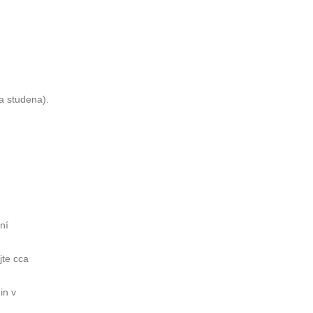
za studena).
ní
jte cca
in v