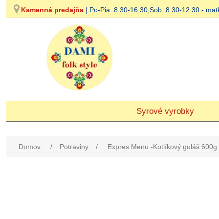
Kamenná predajňa
| Po-Pia: 8:30-16:30,Sob: 8:30-12:30 - 
Syrové vyrobky
Domov
/
Potraviny
/
Expres Menu -Kotlíkový guláš 600g