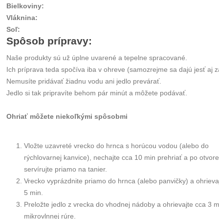
Bielkoviny
:
Vláknina
:
Soľ
:
Spôsob prípravy:
Naše produkty sú už úplne uvarené a tepelne spracované.
Ich príprava teda spočíva iba v ohreve (samozrejme sa dajú jesť aj 
Nemusíte pridávať žiadnu vodu ani jedlo prevárať.
Jedlo si tak pripravíte behom pár minút a môžete podávať.
Ohriať môžete niekoľkými spôsobmi
Vložte uzavreté vrecko do hrnca s horúcou vodou (alebo do
rýchlovarnej kanvice), nechajte cca 10 min prehriať a po otvore
servírujte priamo na tanier.
Vrecko vyprázdnite priamo do hrnca (alebo panvičky) a ohrieva
5 min.
Preložte jedlo z vrecka do vhodnej nádoby a ohrievajte cca 3 m
mikrovlnnej rúre.