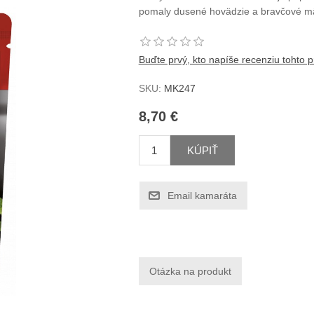
pomaly dusené hovädzie a bravčové mäs
Buďte prvý, kto napíše recenziu tohto 
SKU:
MK247
8,70 €
KÚPIŤ
Email kamaráta