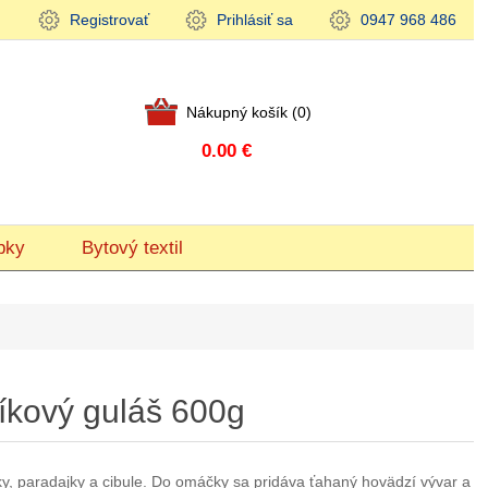
Registrovať
Prihlásiť sa
0947 968 486
Nákupný košík
(0)
0.00 €
bky
Bytový textil
íkový guláš 600g
y, paradajky a cibule. Do omáčky sa pridáva ťahaný hovädzí vývar a