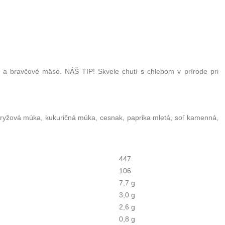
 a bravčové mäso. NÁŠ TIP! Skvele chutí s chlebom v prírode pri
, ryžová múka, kukuričná múka, cesnak, paprika mletá, soľ kamenná,
447
106
7,7 g
3,0 g
2,6 g
0,8 g