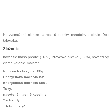
Na vysmažené slanine sa restujú papriky, paradajky a cibule. D
táboráku.
Zloženie
hovädzie mäso predné (16 %), bravčové pliecko (16 %), hovädzí výv
čierne korenie, majorán.
Nutričné hodnoty na 100g
Energetická hodnota kJ
:
Energetická hodnota kcal
:
Tuky
:
nasýtené mastné kyseliny
:
Sacharidy
:
z toho cukry
: