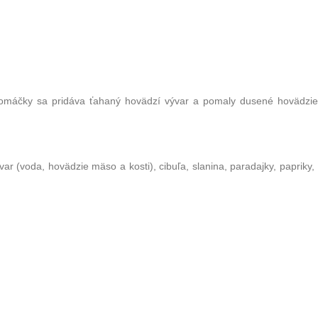
o omáčky sa pridáva ťahaný hovädzí vývar a pomaly dusené hovädzie
ar (voda, hovädzie mäso a kosti), cibuľa, slanina, paradajky, papriky