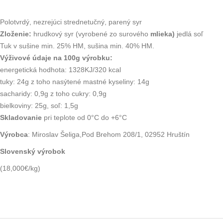
Polotvrdý, nezrejúci strednetučný, parený syr
Zloženie:
hrudkový syr (vyrobené zo surového
mlieka)
jedlá soľ
Tuk v sušine min. 25% HM, sušina min. 40% HM.
Výživové údaje na 100g výrobku:
energetická hodhota: 1328KJ/320 kcal
tuky: 24g z toho nasýtené mastné kyseliny: 14g
sacharidy: 0,9g z toho cukry: 0,9g
bielkoviny: 25g, soľ: 1,5g
Skladovanie
pri teplote od 0°C do +6°C
Výrobca
: Miroslav Šeliga,Pod Brehom 208/1, 02952 Hruštín
Slovenský výrobok
(18,000€/kg)