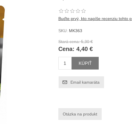
Buďte prvý, kto napíše recenziu tohto 
SKU:
MK363
Stará cena:
5,30 €
Cena:
4,40 €
KÚPIŤ
Email kamaráta