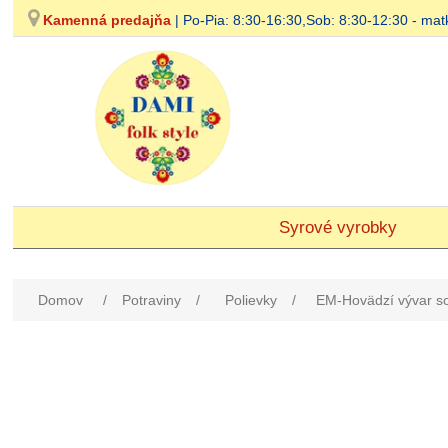
Kamenná predajňa
| Po-Pia: 8:30-16:30,Sob: 8:30-12:30 - 
Syrové vyrobky
Domov
/
Potraviny
/
Polievky
/
EM-Hovädzí vývar s