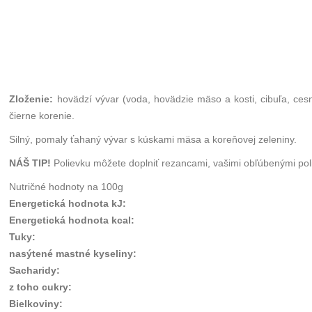
Zloženie:
hovädzí vývar (voda, hovädzie mäso a kosti, cibuľa, cesn
čierne korenie.
Silný, pomaly ťahaný vývar s kúskami mäsa a koreňovej zeleniny.
NÁŠ TIP!
Polievku môžete doplniť rezancami, vašimi obľúbenými poli
Nutričné hodnoty na 100g
Energetická hodnota kJ
:
Energetická hodnota kcal
:
Tuky
:
nasýtené mastné kyseliny
:
Sacharidy
:
z toho cukry
:
Bielkoviny
: