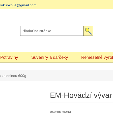
matkokubko51@gmail.com
Potraviny
Suveníry a darčeky
Remeselné vyro
o zeleninou 600g
EM-Hovädzí vývar
expres menu