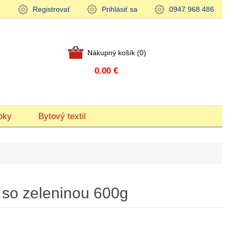
Registrovať
Prihlásiť sa
0947 968 486
Nákupný košík
(0)
0.00 €
bky
Bytový textil
 so zeleninou 600g