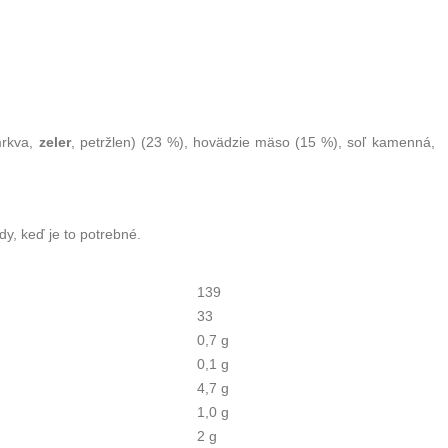
mrkva,
zeler
, petržlen) (23 %), hovädzie mäso (15 %), soľ kamenná,
y, keď je to potrebné.
139
33
0,7 g
0,1 g
4,7 g
1,0 g
2 g