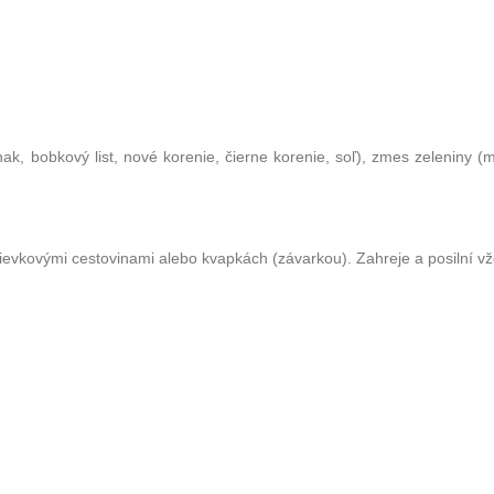
ak, bobkový list, nové korenie, čierne korenie, soľ), zmes zeleniny (
evkovými cestovinami alebo kvapkách (závarkou). Zahreje a posilní vžd