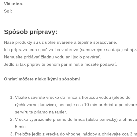
Vláknina
:
Soľ
:
Spôsob prípravy:
Naše produkty sú už úplne uvarené a tepelne spracované.
Ich príprava teda spočíva iba v ohreve (samozrejme sa dajú jesť aj 
Nemusíte pridávať žiadnu vodu ani jedlo prevárať.
Jedlo si tak pripravíte behom pár minút a môžete podávať.
Ohriať môžete niekoľkými spôsobmi
Vložte uzavreté vrecko do hrnca s horúcou vodou (alebo do
rýchlovarnej kanvice), nechajte cca 10 min prehriať a po otvore
servírujte priamo na tanier.
Vrecko vyprázdnite priamo do hrnca (alebo panvičky) a ohrieva
5 min.
Preložte jedlo z vrecka do vhodnej nádoby a ohrievajte cca 3 m