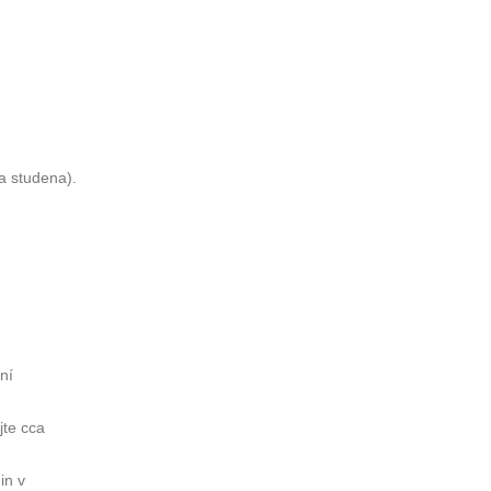
za studena).
ní
jte cca
in v