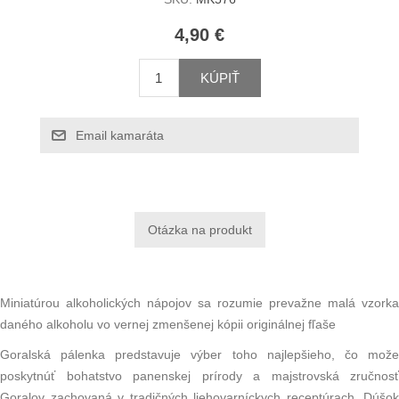
4,90 €
KÚPIŤ
Email kamaráta
Miniatúrou alkoholických nápojov sa rozumie prevažne malá vzorka
daného alkoholu vo vernej zmenšenej kópii originálnej fľaše
Goralská pálenka predstavuje výber toho najlepšieho, čo može
poskytnúť bohatstvo panenskej prírody a majstrovská zručnosť
Goralov zachovaná v tradičných liehovarníckych receptúrach. Dúšok