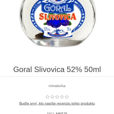
Goral Slivovica 52% 50ml
miniatúrka
Buďte prvý, kto napíše recenziu tohto produktu
SKU:
MK576