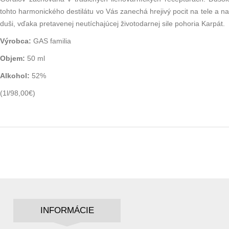
tohto harmonického destilátu vo Vás zanechá hrejivý pocit na tele a na
duši, vďaka pretavenej neutíchajúcej životodarnej sile pohoria Karpát.
Výrobca:
GAS familia
Objem:
50 ml
Alkohol:
52%
(1l/98,00€)
INFORMÁCIE