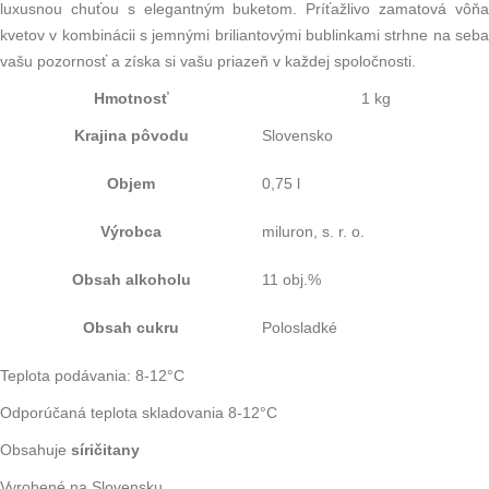
luxusnou chuťou s elegantným buketom. Príťažlivo zamatová vôňa
kvetov v kombinácii s jemnými briliantovými bublinkami strhne na seba
vašu pozornosť a získa si vašu priazeň v každej spoločnosti.
Hmotnosť
1 kg
Krajina pôvodu
Slovensko
Objem
0,75 l
Výrobca
miluron, s. r. o.
Obsah alkoholu
11 obj.%
Obsah cukru
Polosladké
Teplota podávania: 8-12°C
Odporúčaná teplota skladovania 8-12°C
Obsahuje
síričitany
Vyrobené na Slovensku