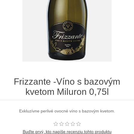
Frizzante -Víno s bazovým
kvetom Miluron 0,75l
Exkluzívne perlivé ovocné víno s bazovým kvetom.
Buďte prvý, kto napíše recenziu tohto produktu