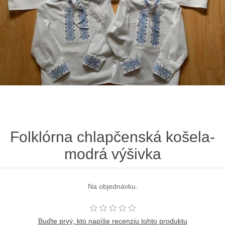
Folklórna chlapčenská košela-
modrá výšivka
Na objednávku.
Buďte prvý, kto napíše recenziu tohto produktu