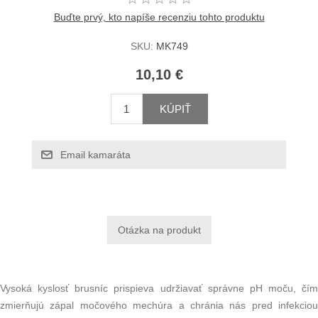
Buďte prvý, kto napíše recenziu tohto produktu
SKU:
MK749
10,10 €
KÚPIŤ
Email kamaráta
Vysoká kyslosť brusníc prispieva udržiavať správne pH moču, čím
zmierňujú zápal močového mechúra a chránia nás pred infekciou