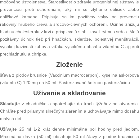
močového ústrojenstva. Starostlivosť o zdravie urogenitálnej sústavy je
prevenciou proti ochoreniam, aký mi sú zlyhanie obličiek alebo
obličkové kamene. Pripisuje sa im pozitívny vplyv na prevenciu
rakoviny hrubého čreva a srdcovo-cievnych ochorení. Účinne znižujú
hladinu cholesterolu v krvi a prispievajú stabilizovať rytmus srdca. Majú
pozitávny účinok tiež pri hnačkách, skleróze, bolestivej menštruácii,
vysokej kazivosti zubov a vďaka vysokému obsahu vitamínu C aj proti
prechladnutiu a chrípke.
Zloženie
šťava z plodov brusnice (Vaccinium macrocarpon), kyselina askorbová
(vitamín C) 120 mg na 50 ml. Pasterizované šetrnou pasterizáciou.
Užívanie a skladovanie
Skladujte
v chladničke a spotrebujte do troch týždňov od otvorenia
Chráňte pred priamym slnečným žiarením a uchovávajte mimo dosahu
malých detí.
Užívajte
25 ml 1-2 krát denne minimálne pol hodiny pred jedlom.
Maximálna dávka (50 ml) obsahuje 50 ml šťavy z plodov brusnice a