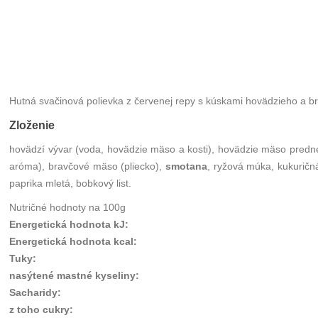
Hutná svačinová polievka z červenej repy s kúskami hovädzieho a
Zloženie
hovädzí vývar (voda, hovädzie mäso a kosti), hovädzie mäso predné, 
aróma), bravčové mäso (pliecko),
smotana
, ryžová múka, kukurič
paprika mletá, bobkový list.
Nutričné hodnoty na 100g
Energetická hodnota kJ
:
Energetická hodnota kcal
:
Tuky
:
nasýtené mastné kyseliny
:
Sacharidy
:
z toho cukry
: