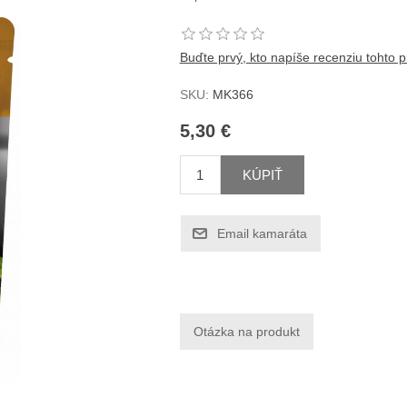
Buďte prvý, kto napíše recenziu tohto 
SKU:
MK366
5,30 €
KÚPIŤ
Email kamaráta