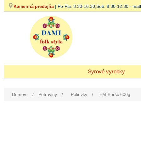
Kamenná predajňa
| Po-Pia: 8:30-16:30,Sob: 8:30-12:30 - 
Syrové vyrobky
Domov
/
Potraviny
/
Polievky
/
EM-Boršč 600g