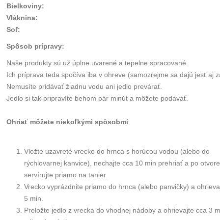
Bielkoviny
:
Vláknina
:
Soľ
:
Spôsob prípravy:
Naše produkty sú už úplne uvarené a tepelne spracované.
Ich príprava teda spočíva iba v ohreve (samozrejme sa dajú jesť aj 
Nemusíte pridávať žiadnu vodu ani jedlo prevárať.
Jedlo si tak pripravíte behom pár minút a môžete podávať.
Ohriať môžete niekoľkými spôsobmi
Vložte uzavreté vrecko do hrnca s horúcou vodou (alebo do
rýchlovarnej kanvice), nechajte cca 10 min prehriať a po otvore
servírujte priamo na tanier.
Vrecko vyprázdnite priamo do hrnca (alebo panvičky) a ohrieva
5 min.
Preložte jedlo z vrecka do vhodnej nádoby a ohrievajte cca 3 m