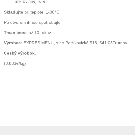
mikrovlnnej rúre.
Skladujte
pri teplote 1-30°C
Po otvorení ihneď spotrebujte
Trvanlivosť
až 10 rokov
Výrobca:
EXPRES MENU, s.r.o.Petříkovická 518, 541 03Trutnov
Český výrobok.
(8,833€/kg)