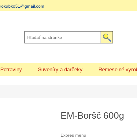
matkokubko51@gmail.com
Potraviny
Suveníry a darčeky
Remeselné vyro
EM-Boršč 600g
Expres menu