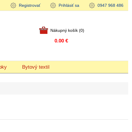
Registrovať
Prihlásiť sa
0947 968 486
Nákupný košík
(0)
0.00 €
bky
Bytový textil