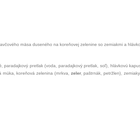
 bravčového mäsa duseného na koreňovej zelenine so zemiakmi a hláv
paradajkový pretlak (voda, paradajkový pretlak, soľ), hlávkovú kapust
ná múka, koreňová zelenina (mrkva,
zeler
, paštrnák, petržlen), zemiak