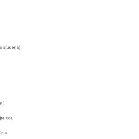
za studena).
ní
jte cca
in v