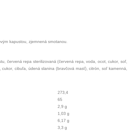
kovým kapustou, zjemnená smotanou.
u, červená repa sterilizovaná (červená repa, voda, ocot, cukor, soľ,
y, cukor, cibuľa, údená slanina (bravčová masť), citrón, soľ kamenná,
273,4
65
2,9 g
1,03 g
6,17 g
3,3 g