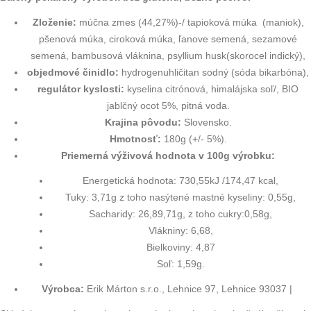
Zloženie:
múčna zmes (44,27%)-/ tapioková múka (maniok),
pšenová múka, ciroková múka, ľanove semená, sezamové
semená, bambusová vláknina, psyllium husk(skorocel indický),
objedmové činidlo:
hydrogenuhličitan sodný (sóda bikarbóna),
regulátor kyslosti:
kyselina citrónová, himalájska soľ/, BIO
jablčný ocot 5%, pitná voda.
Krajina pôvodu:
Slovensko.
Hmotnosť:
180g (+/- 5%).
Priemerná výživová hodnota v 100g výrobku:
Energetická hodnota: 730,55kJ /174,47 kcal,
Tuky: 3,71g z toho nasýtené mastné kyseliny: 0,55g,
Sacharidy: 26,89,71g, z toho cukry:0,58g,
Vlákniny: 6,68,
Bielkoviny: 4,87
Soľ: 1,59g.
Výrobca:
Erik Márton s.r.o., Lehnice 97, Lehnice 93037 |