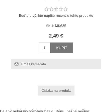
Buďte prvý, kto napíše recenziu tohto produktu
SKU:
MK635
2,49 €
KÚPIŤ
Email kamaráta
Balený pekársky výrobok bez gluténu, bežné pečivo.