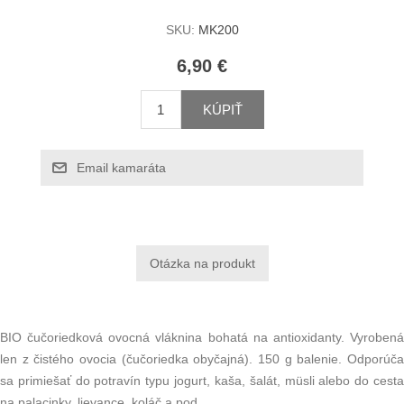
SKU:
MK200
6,90 €
KÚPIŤ
Email kamaráta
BIO čučoriedková ovocná vláknina bohatá na antioxidanty. Vyrobená
len z čistého ovocia (čučoriedka obyčajná). 150 g balenie. Odporúča
sa primiešať do potravín typu jogurt, kaša, šalát, müsli alebo do cesta
na palacinky, lievance, koláč a pod.