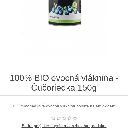
100% BIO ovocná vláknina -
Čučoriedka 150g
BIO čučoriedková ovocná vláknina bohatá na antioxidant
Buďte prvý, kto napíše recenziu tohto produktu