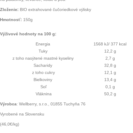
Zloženie:
BIO extrahované čučoriedkové výlisky
Hmotnosť:
150g
Výživové hodnoty na 100 g:
Energia
1568 kJ/ 377 kcal
Tuky
12,2 g
z toho nasýtené mastné kyseliny
2,7 g
Sacharidy
32,8 g
z toho cukry
12,1 g
Bielkoviny
13,4 g
Soľ
0,1 g
Vláknina
50,2 g
Výrobca
: Wellberry, s.r.o., 01855 Tuchyňa 76
Vyrobené na Slovensku
(46,0€/kg)