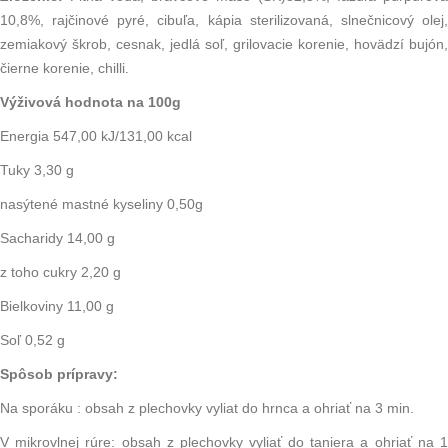
10,8%, rajčinové pyré, cibuľa, kápia sterilizovaná, slnečnicový olej,
zemiakový škrob, cesnak, jedlá soľ, grilovacie korenie, hovädzí bujón,
čierne korenie, chilli.
Výživová hodnota na 100g
Energia 547,00 kJ/131,00 kcal
Tuky 3,30 g
nasýtené mastné kyseliny 0,50g
Sacharidy 14,00 g
z toho cukry 2,20 g
Bielkoviny 11,00 g
Soľ 0,52 g
Spôsob prípravy:
Na sporáku : obsah z plechovky vyliat do hrnca a ohriať na 3 min.
V mikrovlnej rúre: obsah z plechovky vyliať do taniera a ohriať na 1