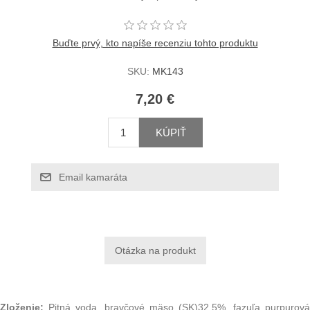
Buďte prvý, kto napíše recenziu tohto produktu
SKU:
MK143
7,20 €
KÚPIŤ
Email kamaráta
Zloženie:
Pitná voda, bravčové mäso (SK)32,5%, fazuľa purpurová